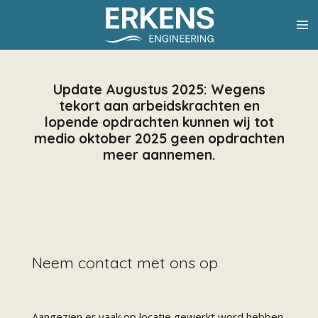
Ga
direct
naar
de
hoofdinhoud
Update Augustus 2025: Wegens
tekort aan arbeidskrachten en
lopende opdrachten kunnen wij tot
medio oktober 2025 geen opdrachten
meer aannemen.
Neem contact met ons op
Aangezien er vaak op locatie gewerkt word hebben